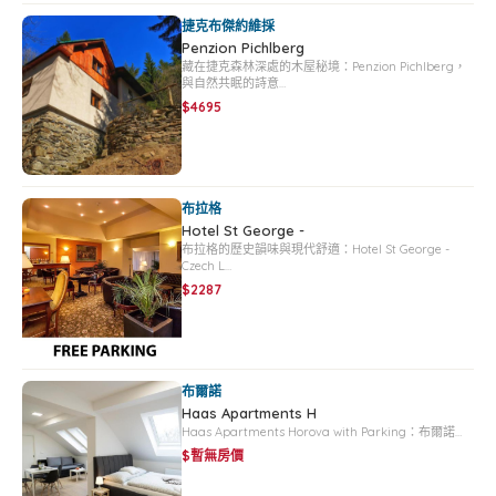
捷克布傑約維採
Penzion Pichlberg
藏在捷克森林深處的木屋秘境：Penzion Pichlberg，
與自然共眠的詩意…
$4695
布拉格
Hotel St George -
布拉格的歷史韻味與現代舒適：Hotel St George -
Czech L…
$2287
布爾諾
Haas Apartments H
Haas Apartments Horova with Parking：布爾諾…
$暫無房價