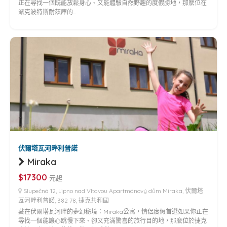
正在尋找一個既能放鬆身心、又能體驗自然野趣的度假勝地，那麼位在
派克波特斯耐茲庫的…
伏爾塔瓦河畔利普諾
Miraka
$17300
元起
Slupečná 12, Lipno nad Vltavou Apartmánový dům Miraka, 伏爾塔
瓦河畔利普諾, 382 78, 捷克共和國
藏在伏爾塔瓦河畔的夢幻秘境：Miraka公寓，情侶度假首選如果你正在
尋找一個能讓心跳慢下來、卻又充滿驚喜的旅行目的地，那麼位於捷克