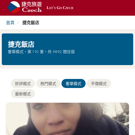
Let's Go Czech
最新
首頁
»
捷克飯店
平價
捷克飯店
熱門
奢華模式・第 1-10 筆・共 4892 間住宿
奢華
搜尋
好評模式
熱門模式
奢華模式
平價模式
最新模式
帳號