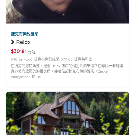
捷克布傑約維采
Relax
$30181
元起
10 Šeříková, 捷克布傑約維采, 370 08, 捷克共和國
在捷克的悠閒角落，邂逅 Relax 飯店的慢生活如果你正在尋找一個能讓
身心徹底放鬆的避世之所，那麼位於捷克布傑約維采（České
Budějovice）的 Re…