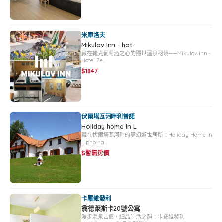
米庫洛夫
Mikulov Inn - hot
藏在捷克葡萄酒之心的隱世溫泉秘境——Mikulov Inn -
Hotel Ze…
$1847
伏爾塔瓦河畔利普諾
Holiday home in L
藏在伏爾塔瓦河畔的夢幻避世居所：Holiday Home in
Lipno na…
$暫無房價
卡羅維發利
翁德萊斯卡20號公寓
漫步溫泉古鎮，細品生活之韻：卡羅維發利