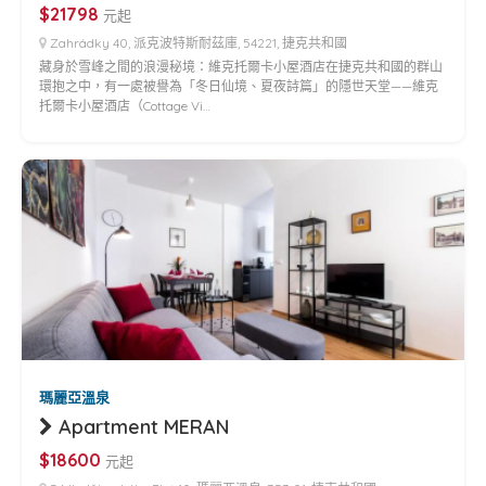
$21798
元起
Zahrádky 40, 派克波特斯耐茲庫, 54221, 捷克共和國
藏身於雪峰之間的浪漫秘境：維克托爾卡小屋酒店在捷克共和國的群山
環抱之中，有一處被譽為「冬日仙境、夏夜詩篇」的隱世天堂——維克
托爾卡小屋酒店（Cottage Vi…
瑪麗亞溫泉
Apartment MERAN
$18600
元起