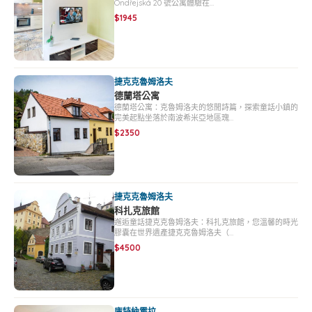
Ondřejská 20 號公寓體驗在…
$1945
捷克克魯姆洛夫
德蘭塔公寓
德蘭塔公寓：克魯姆洛夫的悠閒詩篇，探索童話小鎮的
完美起點坐落於南波希米亞地區瑰…
$2350
捷克克魯姆洛夫
科扎克旅館
邂逅童話捷克克魯姆洛夫：科扎克旅館，您溫馨的時光
膠囊在世界遺產捷克克魯姆洛夫（…
$4500
庫特納霍拉