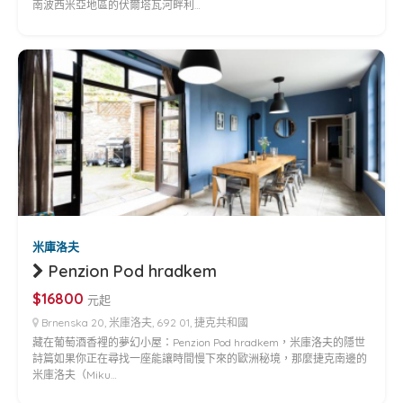
南波西米亞地區的伏爾塔瓦河畔利…
米庫洛夫
Penzion Pod hradkem
$16800
元起
Brnenska 20, 米庫洛夫, 692 01, 捷克共和國
藏在葡萄酒香裡的夢幻小屋：Penzion Pod hradkem，米庫洛夫的隱世
詩篇如果你正在尋找一座能讓時間慢下來的歐洲秘境，那麼捷克南邊的
米庫洛夫（Miku…