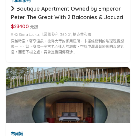
卡羅維發利
Boutique Apartment Owned by Emperor
Peter The Great With 2 Balconies & Jacuzzi
$23400
元起
42 Stará Louka, 卡羅維發利, 360 01, 捷克共和國
穿越時空，奢享溫泉：彼得大帝的御用居所，卡羅維發利的璀璨瑰寶想
像一下，您正身處一座古老而迷人的城市，空氣中瀰漫著療癒的溫泉氣
息，而您下榻之處，竟曾是俄國傳奇沙…
布爾諾