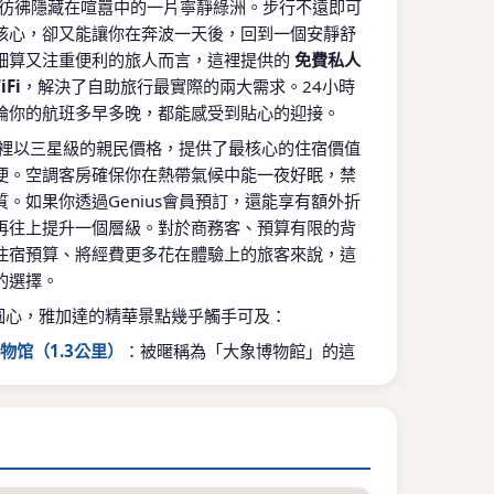
r街，它彷彿隱藏在喧囂中的一片寧靜綠洲。步行不遠即可
核心，卻又能讓你在奔波一天後，回到一個安靜舒
細算又注重便利的旅人而言，這裡提供的
免費私人
Fi
，解決了自助旅行最實際的兩大需求。24小時
論你的航班多早多晚，都能感受到貼心的迎接。
裡以三星級的親民價格，提供了最核心的住宿價值
便。空調客房確保你在熱帶氣候中能一夜好眠，禁
。如果你透過Genius會員預訂，還能享有額外折
再往上提升一個層級。對於商務客、預算有限的背
住宿預算、將經費更多花在體驗上的旅客來說，這
的選擇。
lus為圓心，雅加達的精華景點幾乎觸手可及：
物馆（1.3公里）
：被暱稱為「大象博物館」的這
浩瀚歷史與多元文化的第一站。館藏豐富，從史前
品，能讓你快速沉浸於印尼的千年故事中。
中心（1.5公里）
：想體驗雅加達的市井活力？來
個大型市場是當地人採購食材與布料的重鎮，喧鬧
色彩和濃厚的生活氣息，是鏡頭與感官的盛宴。