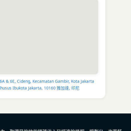
.7公里）
與
Grand Indonesia（2.8公里）
：這兩
能滿足你對現代雅加達的所有想像。從國際精品、
到美食廣場，是享受時尚購物與美食的絕佳去處。
印尼首間百貨公司，別具歷史意義。
卡廣場）
：從飯店出發輕鬆可達。廣場周圍環繞著
nas）、總統府等重要建築，寬闊的綠地是當地市
也是感受雅加達城市氣魄的核心地標。
us @ Cideng Timur，意味著你將旅程的主控權握在
多餘的浮誇服務，卻紮實地成為你探索雅加達歷史
常風情的最穩固基地。準備好你的好奇心，從這裡
 6A & 6E, Cideng, Kecamatan Gambir, Kota Jakarta
雅加達冒險篇章吧。
Khusus Ibukota Jakarta, 10160 雅加達, 印尼