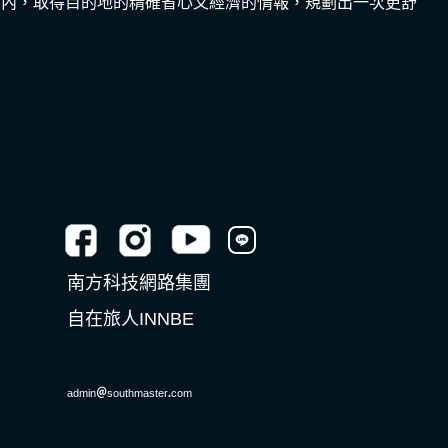
間內，取得目的地的精確省心又經濟的情報，規劃出一次更舒
南方科技網路集團
自在旅人INNBE
admin
＠
southmaster
.
com