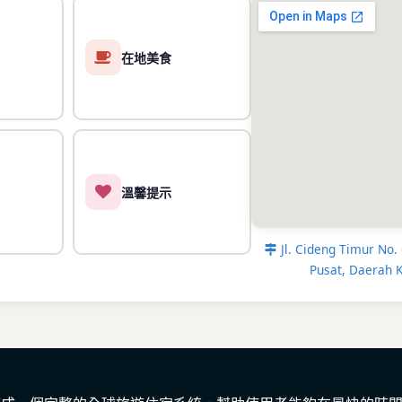
Sarinah百貨（2
座頂級購物中心
在地美食
本土設計師品牌
Sarinah更是
獨立廣場（沐迪
國家紀念塔（Mo
民休閒的場所，
下榻RedDoorz Pl
溫馨提示
自己手中。它不提供
文化、現代繁華與日
Jl. Cideng Timur No.
開始，編寫屬於你的
Pusat, Daerah 