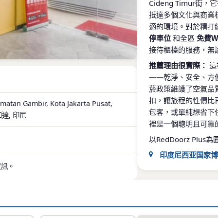
Cideng Timu
抵達多個文化與商業
適的環境。對於精打
停車位
和全區
免費Wi
接待櫃檯的服務，無
推薦理由很實際：
這
——乾淨、安全、方
菸政策維護了空氣品質
扣，讓旅程的性價比
amatan Gambir, Kota Jakarta Pusat,
包客，或單純想省下
雅加達, 印尼
裡是一個聰明且可靠
以RedDoorz P
印度尼西亚国家博
裡，是認識印尼
資訊。
文物到民族誌展
丹那旺食品与纺织
這裡就對了。這
的氣氛、繽紛的