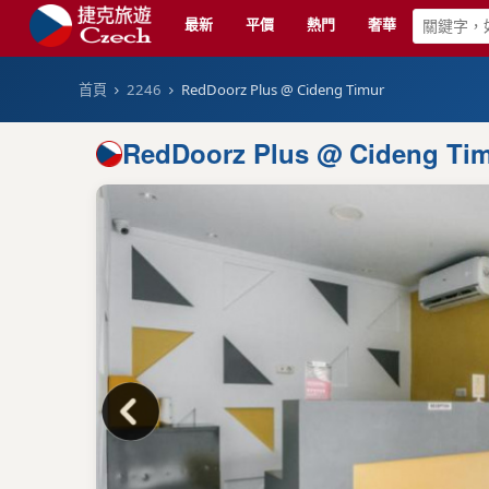
最新
平價
熱門
奢華
首頁
2246
RedDoorz Plus @ Cideng Timur
RedDoorz Plus @ Cideng Ti