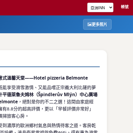
帳號
更多照片
馨天堂——Hotel pizzeria Belmonte
既能享受滑雪激情、又能品嚐正宗義大利比薩的夢
什平德萊魯夫姆林（Špindlerův Mlýn）中心廣場
Belmonte
，絕對是你的不二之選！這間由家庭經
擁有8.8分的超高評價，更以「早餐評價非常好」
橫掃旅客心房。
受到濃厚的歐洲鄉村氣息與熱情待客之道。客房乾
茶設備、液晶衛星電視與免費WiFi，還有專為滑雪