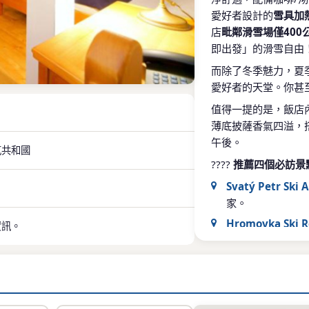
愛好者設計的
雪具加
店
毗鄰滑雪場僅400
即出發」的滑雪自由
而除了冬季魅力，夏
愛好者的天堂。你甚
值得一提的是，飯店
薄底披薩香氣四溢，
午後。
捷克共和國
????
推薦四個必訪景
Svatý Petr Ski 
家。
Hromovka Ski R
資訊。
Královská Špi
詩如畫。
Třebešín 水上
盡興！