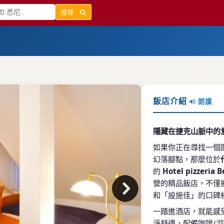
搜尋
飯店介紹
朗讀
隱藏在捷克山脈中的意式溫
如果你正在尋找一個
幻落腳點，那麼位於
的
Hotel pizzeria 
營的精品飯店，不僅
和「設施佳」的口碑
一踏進酒店，就能感
淨舒適，配備咖啡/沏