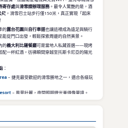
熱寄存處
與
滑雪證辦理服務
。最令人驚艷的是，酒
公尺
，滑雪巴士站步行僅150米，真正實現「起床
！
季的
露台花園
與
自行車道
也讓這裡成為遠足與騎行
至能從門口出發，輕鬆探索周邊的自然美景。
內的
義大利比薩餐廳
可是當地人私藏首選——現烤
搭配一杯紅酒，彷彿瞬間穿越至托斯卡尼亞的陽光
點
：
Area
– 捷克最受歡迎的滑雪勝地之一，適合各級玩
esort
– 風景壯麗，夜間照明燈光美得像夢境。
čka 山頂步道
– 徒步健行絕佳路線，俯瞰整個山谷如
樂園
– 夏季消暑首選，滑水道與兒童泳池讓全家玩到