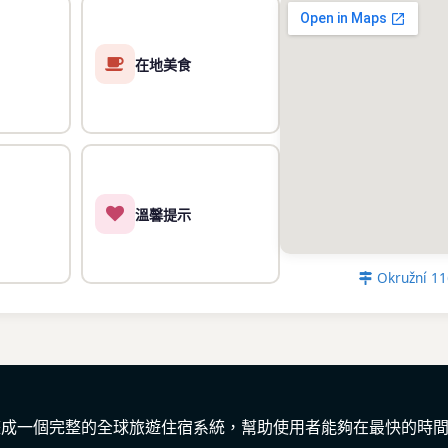
無論你是來滑雪、健行，
Belmonte都以
滿溫度與驚喜。別忘了
在地美食
更多錢留給美食與冒
溫馨提示
Okružní 
彙整成一個完整的全球旅遊住宿系統，幫助使用者能夠在最快的時