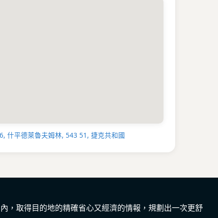
還是尋找一段悠閒假期，Hotel pizzeria
親切服務、便利位置與無可挑剔的細節，讓你的旅程充
預訂時使用 Genius 折扣，省下每一筆開銷，把
險吧！
116, 什平德萊魯夫姆林, 543 51, 捷克共和國
間內，取得目的地的精確省心又經濟的情報，規劃出一次更舒