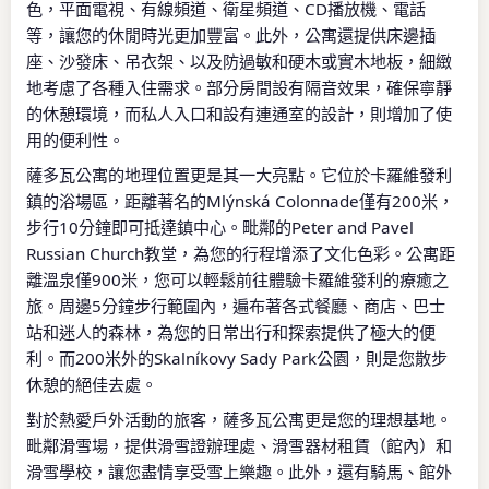
色，平面電視、有線頻道、衛星頻道、CD播放機、電話
等，讓您的休閒時光更加豐富。此外，公寓還提供床邊插
座、沙發床、吊衣架、以及防過敏和硬木或實木地板，細緻
地考慮了各種入住需求。部分房間設有隔音效果，確保寧靜
的休憩環境，而私人入口和設有連通室的設計，則增加了使
用的便利性。
薩多瓦公寓的地理位置更是其一大亮點。它位於卡羅維發利
鎮的浴場區，距離著名的Mlýnská Colonnade僅有200米，
步行10分鐘即可抵達鎮中心。毗鄰的Peter and Pavel
Russian Church教堂，為您的行程增添了文化色彩。公寓距
離溫泉僅900米，您可以輕鬆前往體驗卡羅維發利的療癒之
旅。周邊5分鐘步行範圍內，遍布著各式餐廳、商店、巴士
站和迷人的森林，為您的日常出行和探索提供了極大的便
利。而200米外的Skalníkovy Sady Park公園，則是您散步
休憩的絕佳去處。
對於熱愛戶外活動的旅客，薩多瓦公寓更是您的理想基地。
毗鄰滑雪場，提供滑雪證辦理處、滑雪器材租賃（館內）和
滑雪學校，讓您盡情享受雪上樂趣。此外，還有騎馬、館外