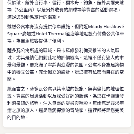
保齡球、館外自行車、健行、獨木舟、釣魚、館外高爾夫球
場（3公里內）以及另外收費的網球場等豐富的活動選項，
滿足您對動態旅行的渴望。
雖然公寓本身沒有提供停車設施，但附近Milady Horákové
Square廣場或Hotel Thermal酒店等地點設有付費公共停車
場，為自駕旅客提供了便利。
薩多瓦公寓所處的區域，是卡羅維發利備受推崇的人氣區
域，尤其是情侶們對此地的評價極高。這裡不僅有迷人的市
景和景觀，更充滿了寧靜與浪漫的氛圍。公寓本身為建築物
中的獨立公寓，完全獨立的設計，讓您擁有私密而自在的空
間。
總而言之，薩多瓦公寓以其卓越的設施、無與倫比的地理位
置、豐富的周邊活動以及深受好評的服務，為您在卡羅維發
利溫泉鎮的旅程，注入無盡的舒適與精彩。無論您是尋求療
癒之旅的旅人，還是熱愛探索的冒險家，這裡都將是您完美
的目的地。