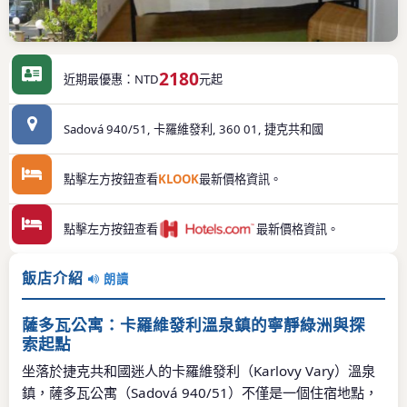
2180
近期最優惠：NTD
元起
Sadová 940/51, 卡羅維發利, 360 01, 捷克共和國
點擊左方按鈕查看
KLOOK
最新價格資訊。
點擊左方按鈕查看
最新價格資訊。
飯店介紹
朗讀
薩多瓦公寓：卡羅維發利溫泉鎮的寧靜綠洲與探
索起點
坐落於捷克共和國迷人的卡羅維發利（Karlovy Vary）溫泉
鎮，薩多瓦公寓（Sadová 940/51）不僅是一個住宿地點，