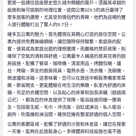
更是一扇通往這座歷史悠久城市精髓的窗戶。憑藉其卓越的
設施和無可挑剔的地理位置，這間公寓以9.5的高分贏得了
眾多旅客的讚譽，尤其受到情侶們的青睞，他們為這裡的雙
人旅行體驗打出了驚人的9.7分。
薩多瓦公寓的魅力，首先體現在其精心打造的居住空間。公
寓內提供免費無線網絡，讓您隨時保持聯繫。家庭房的配
置，使其成為家庭出遊的理想選擇。而嚴格的禁菸政策，則
確保了空氣的清新與舒適。公寓最令人稱道的是其完善的廚
房設施，配備了餐桌、咖啡機、清潔用品、烤麵包機、爐
台、烤箱、齊全的廚房用具、電熱水壺、洗衣機、洗碗機、
微波爐和冰箱。這意味著，您可以在旅途中輕鬆準備家常菜
餚，節省開支，更能體驗在地生活的樂趣。臥室內舒適的床
鋪、充足的衣櫃空間、以及貼心的床單和加長床舖（超過兩
公尺），都為您的休息提供了保障。衛浴設施同樣一應俱
全，包括衛生紙、毛巾、沖洗座、浴缸或淋浴、私人衛浴、
廁所、吹風機和淋浴間，確保您擁有整潔舒適的個人空間。
公寓的客廳區域，配備了舒適的沙發和休息區，讓您在探索
一天後，能夠在此放鬆身心。多媒體與科技設施也毫不遜