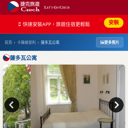
Let's Go Czech
最新
安裝
快速安裝APP，旅遊住宿更輕鬆
平價
首頁
卡羅維發利
薩多瓦公寓
更多照片
熱門
薩多瓦公寓
奢華
搜尋
帳號